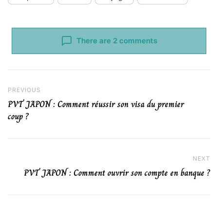
There are 2 comments
Navigation de l’article
Previous Post
PREVIOUS
PVT JAPON : Comment réussir son visa du premier
coup ?
NEXT
Ne
PVT JAPON : Comment ouvrir son compte en banque ?