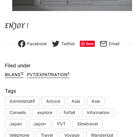
ENJOY !
Facebook
Twitter
Email
Save
Filed under
12
5
BILANS
PVT/EXPATRIATION
Tags
Administratif
Advice
Asia
Asie
Conseils
explore
forfait
Information
Japan
Japon
PVT
Slowtravel
téléphone
Travel
Voyage
Wanderlust