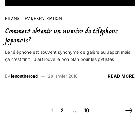
BILANS
PVT/EXPATRIATION
Comment obtenir un numéro de téléphone
japonais?
Le téléphone est souvent synonyme de galère au Japon mais
ça c'est finit ! J'ai trouvé le bon plan pour les pvtistes !
By
jenontheroad
28 janvier 2018
READ MORE
Posts navigation
Next 
1
2
…
10