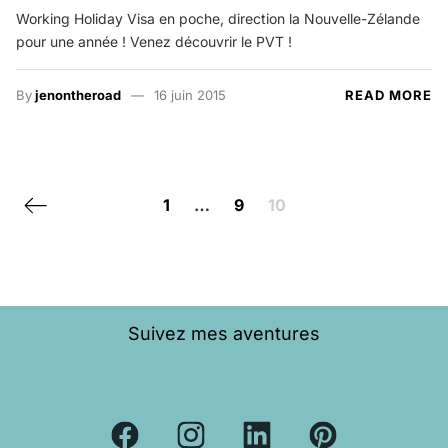
Working Holiday Visa en poche, direction la Nouvelle-Zélande
pour une année ! Venez découvrir le PVT !
By
jenontheroad
16 juin 2015
READ MORE
Posts navigation
Previous page
1
…
9
10
Suivez mes aventures