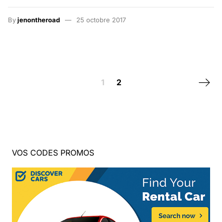
By
jenontheroad
25 octobre 2017
Posts navigation
Next 
1
2
VOS CODES PROMOS