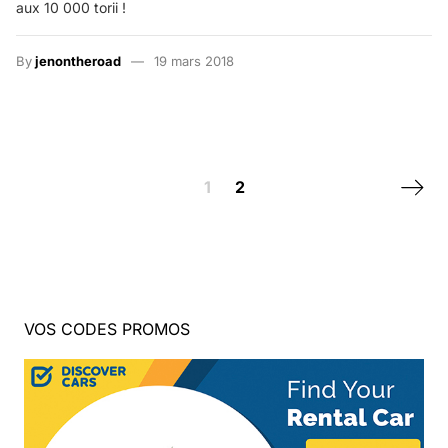
aux 10 000 torii !
By
jenontheroad
19 mars 2018
Posts navigation
Next 
1
2
VOS CODES PROMOS