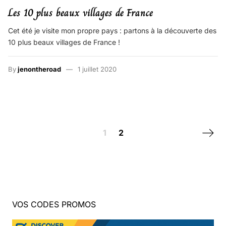
Les 10 plus beaux villages de France
Cet été je visite mon propre pays : partons à la découverte des
10 plus beaux villages de France !
By
jenontheroad
1 juillet 2020
Posts navigation
Next 
1
2
VOS CODES PROMOS