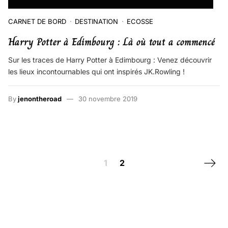
CARNET DE BORD
DESTINATION
ECOSSE
Harry Potter à Edimbourg : Là où tout a commencé
Sur les traces de Harry Potter à Edimbourg : Venez découvrir
les lieux incontournables qui ont inspirés JK.Rowling !
By
jenontheroad
30 novembre 2019
Posts navigation
Next 
1
2