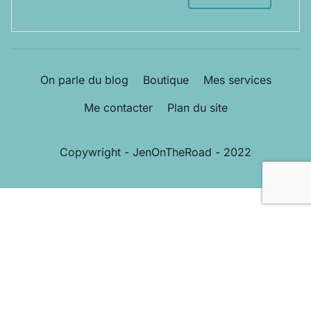
On parle du blog
Boutique
Mes services
Me contacter
Plan du site
Copywright - JenOnTheRoad - 2022