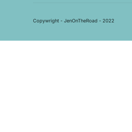
Copywright - JenOnTheRoad - 2022