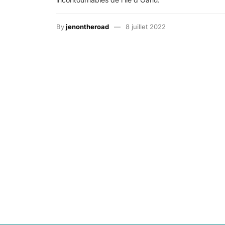
By
jenontheroad
8 juillet 2022
Posts navigation