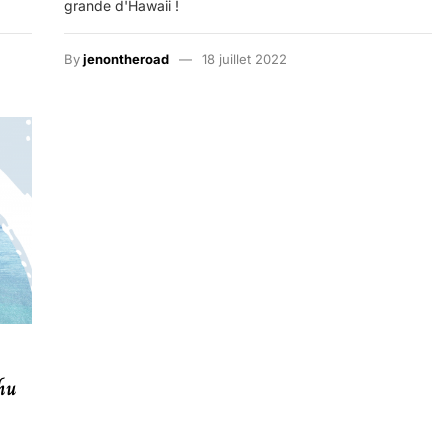
grande d'Hawaii !
By
jenontheroad
18 juillet 2022
hu