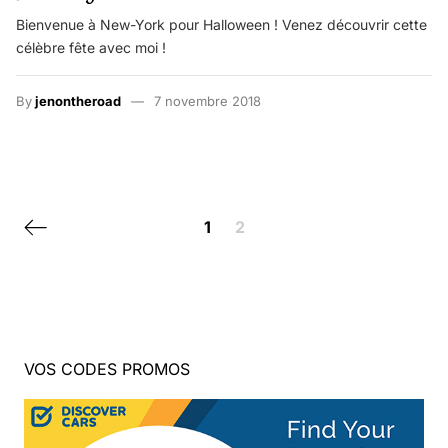
Bienvenue à New-York pour Halloween ! Venez découvrir cette
célèbre fête avec moi !
By
jenontheroad
7 novembre 2018
Posts navigation
Previous page
1
2
VOS CODES PROMOS