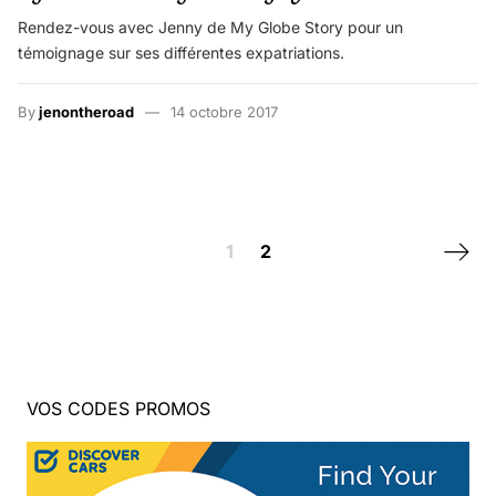
Rendez-vous avec Jenny de My Globe Story pour un
témoignage sur ses différentes expatriations.
By
jenontheroad
14 octobre 2017
Posts navigation
Next 
1
2
VOS CODES PROMOS