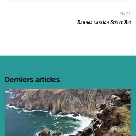
NEXT
Ne
Rennes version Street Art
Derniers articles