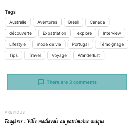
Tags
Australie
Aventures
Brésil
Canada
découverte
Expatriation
explore
Interview
Lifestyle
mode de vie
Portugal
Témoignage
Tips
Travel
Voyage
Wanderlust
There are 3 comments
Navigation de l’article
Previous Post
PREVIOUS
Fougères : Ville médiévale au patrimoine unique