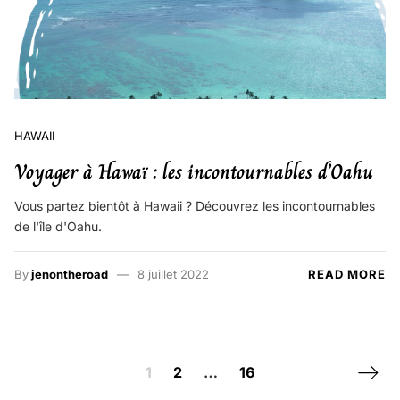
HAWAII
Voyager à Hawaï : les incontournables d’Oahu
Vous partez bientôt à Hawaii ? Découvrez les incontournables
de l'île d'Oahu.
By
jenontheroad
8 juillet 2022
READ MORE
Posts navigation
Next 
1
2
…
16