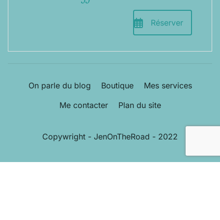
Réserver
On parle du blog
Boutique
Mes services
Me contacter
Plan du site
Copywright - JenOnTheRoad - 2022