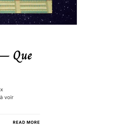
 – Que
ux
à voir
READ MORE