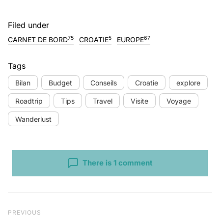
Filed under
75
5
67
CARNET DE BORD
CROATIE
EUROPE
Tags
Bilan
Budget
Conseils
Croatie
explore
Roadtrip
Tips
Travel
Visite
Voyage
Wanderlust
There is 1 comment
Navigation de l’article
Previous Post
PREVIOUS