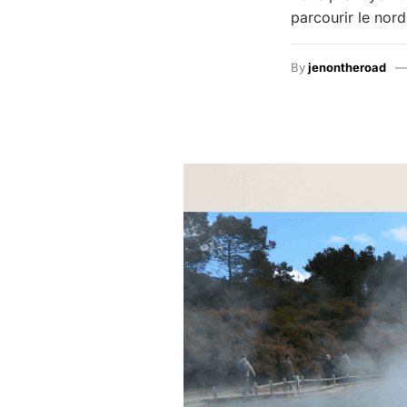
parcourir le nor
By
jenontheroad