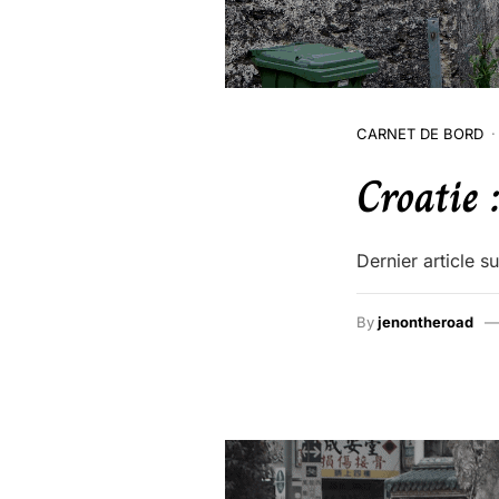
CARNET DE BORD
Croatie 
Dernier article s
By
jenontheroad