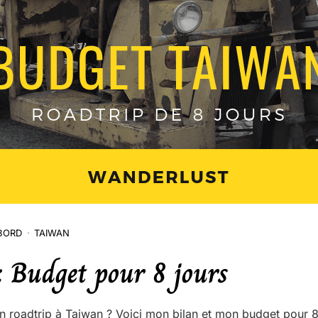
BORD
TAIWAN
: Budget pour 8 jours
 roadtrip à Taiwan ? Voici mon bilan et mon budget pour 8