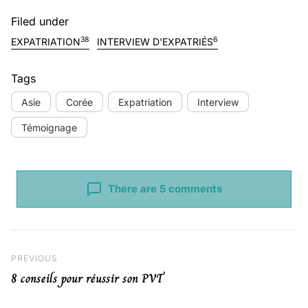
Filed under
38
6
EXPATRIATION
INTERVIEW D'EXPATRIÉS
Tags
Asie
Corée
Expatriation
Interview
Témoignage
There are 5 comments
Navigation de l’article
Previous Post
PREVIOUS
8 conseils pour réussir son PVT