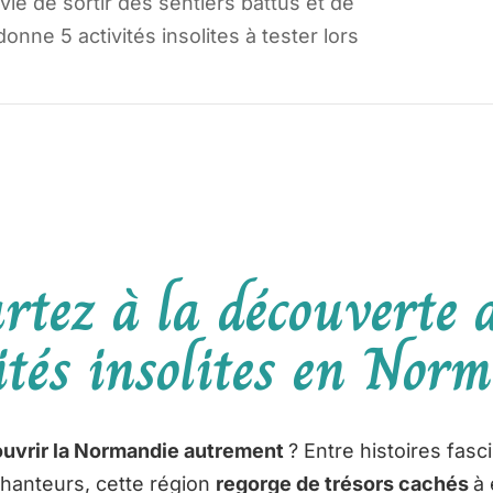
ie de sortir des sentiers battus et de
nne 5 activités insolites à tester lors
rtez à la découverte 
ités insolites en Nor
uvrir la Normandie autrement
? Entre histoires fasc
hanteurs, cette région
regorge de trésors cachés
à 