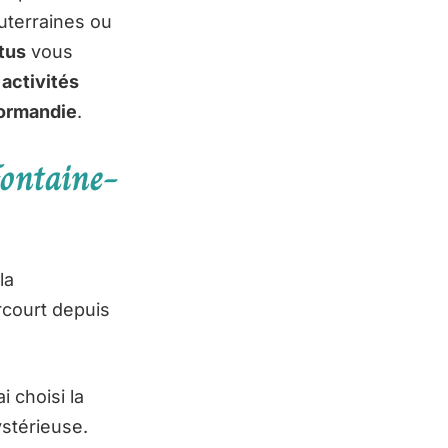
uterraines ou
ttus
vous
 activités
ormandie
.
Fontaine-
la
arcourt depuis
i choisi la
ystérieuse.