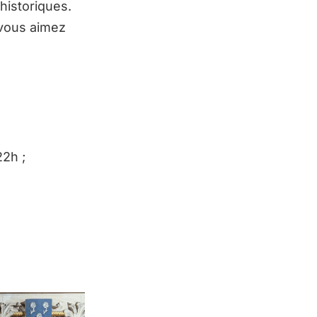
 historiques.
 vous aimez
22h ;
.