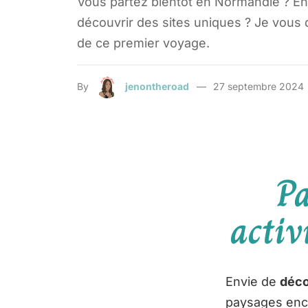
Vous partez bientôt en Normandie ? Env
découvrir des sites uniques ? Je vous do
de ce premier voyage.
By
jenontheroad
27 septembre 2024
Pa
activ
Envie de
déco
paysages enc