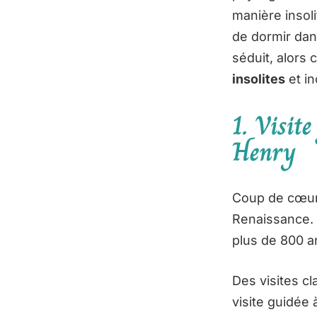
manière insol
de dormir dans
séduit, alors c
insolites
et in
1. Visit
Henry
Coup de cœur
Renaissance. V
plus de 800 a
Des visites cl
visite guidée