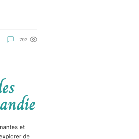
792
des
mandie
inantes et
explorer de