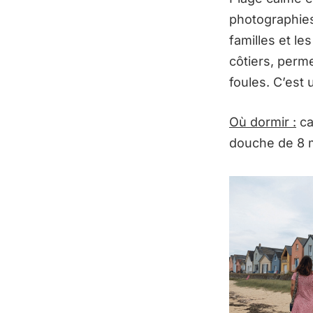
photographies 
familles et l
côtiers, perme
foules. C’est 
Où dormir
:
ca
douche de 8 