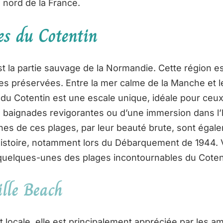
e nord de la France.
es du Cotentin
st la partie sauvage de la Normandie. Cette région e
es préservées. Entre la mer calme de la Manche et 
du Cotentin est une escale unique, idéale pour ceu
de baignades revigorantes ou d’une immersion dans l’h
ines de ces plages, par leur beauté brute, sont égal
histoire, notamment lors du Débarquement de 1944. V
quelques-unes des plages incontournables du Coten
lle Beach
t locale, elle est principalement appréciée par les a