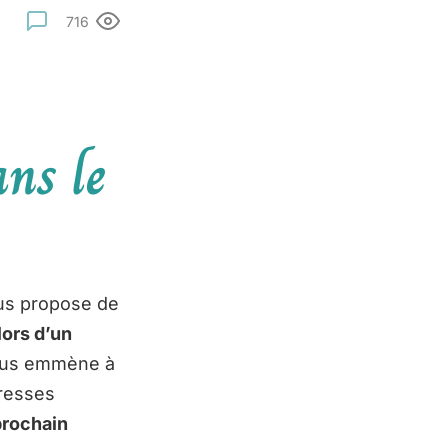
716
ans le
ous propose de
lors d’un
vous emmène à
dresses
prochain