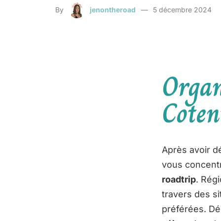
By
jenontheroad
5 décembre 2024
Organ
Coten
Après avoir d
vous concentr
roadtrip
. Rég
travers des s
préférées. D