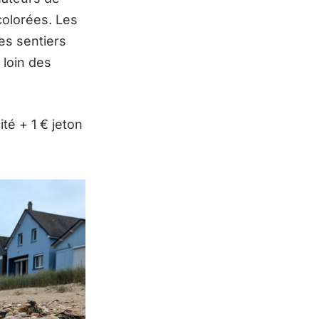
colorées. Les
es sentiers
 loin des
té + 1 € jeton