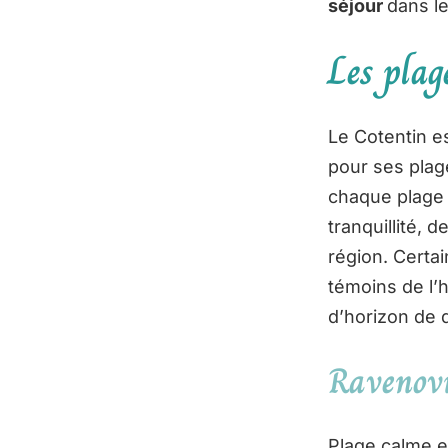
séjour
dans l
Les plag
Le Cotentin e
pour ses plag
chaque plage 
tranquillité, 
région. Certa
témoins de l’
d’horizon de 
Ravenovi
Plage calme e