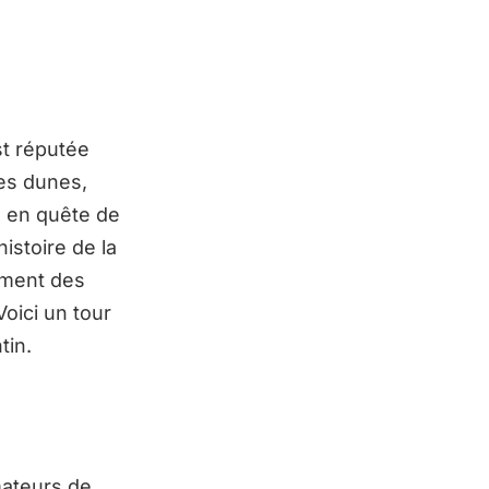
st réputée
les dunes,
x en quête de
istoire de la
ement des
oici un tour
tin.
mateurs de