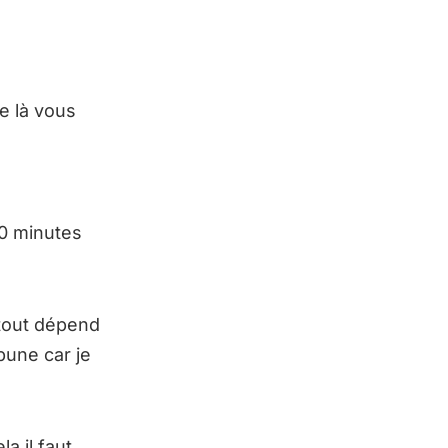
e là vous
30 minutes
tout dépend
bune car je
a il faut