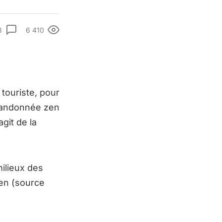
3
6 410
touriste, pour
randonnée zen
git de la
ilieux des
en (source