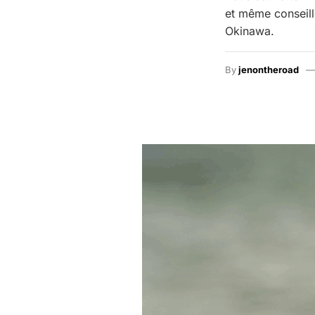
et même conseillé
Okinawa.
By
jenontheroad