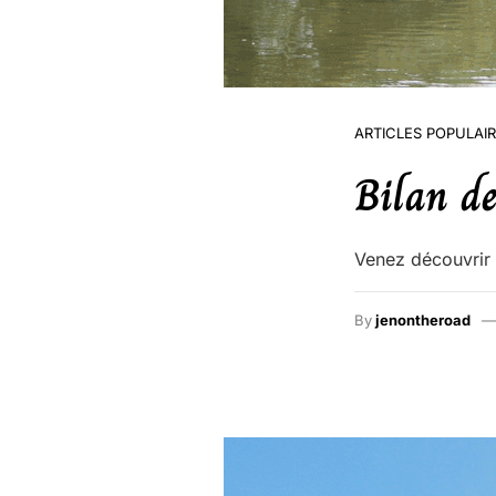
ARTICLES POPULAI
Bilan d
Venez découvrir 
By
jenontheroad