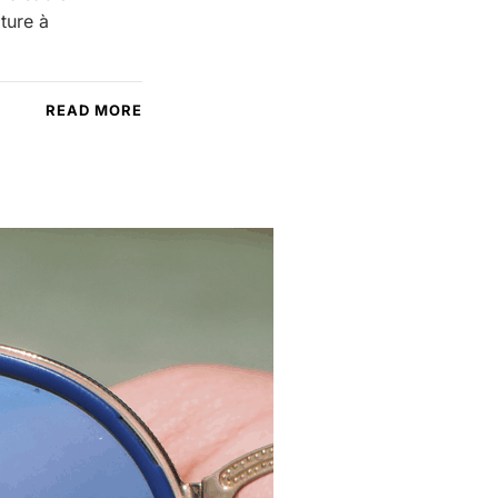
ture à
READ MORE