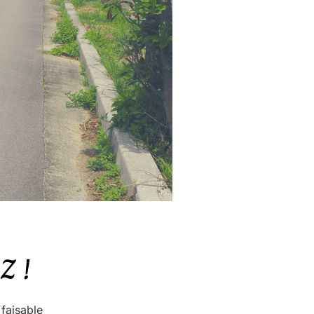
Z !
 faisable