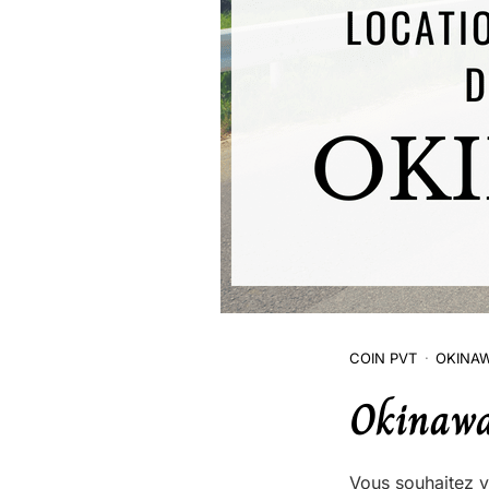
COIN PVT
OKINAW
Okinawa 
Vous souhaitez vi