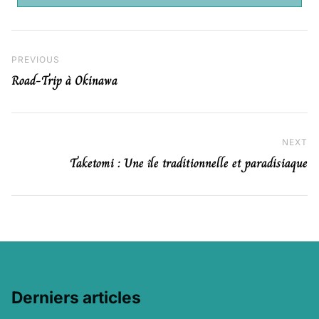
Navigation de l’article
Previous Post
PREVIOUS
Road-Trip à Okinawa
NEXT
Ne
Taketomi : Une île traditionnelle et paradisiaque
Derniers articles