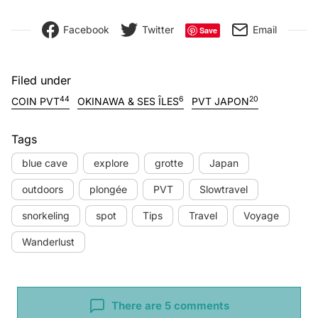
Facebook
Twitter
Email
Save
Filed under
44
6
20
COIN PVT
OKINAWA & SES ÎLES
PVT JAPON
Tags
blue cave
explore
grotte
Japan
outdoors
plongée
PVT
Slowtravel
snorkeling
spot
Tips
Travel
Voyage
Wanderlust
There are 5 comments