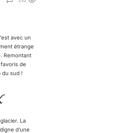
232
c’est avec un
iment étrange
re. Remontant
 favoris de
p du sud !
K
glacier. La
 digne d’une