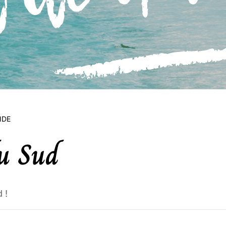
NDE
du Sud
 !