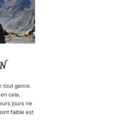
N
n tout genre.
 en cela.
eurs jours ne
int faible est