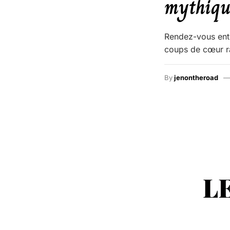
mythiqu
Rendez-vous entr
coups de cœur ra
By
jenontheroad