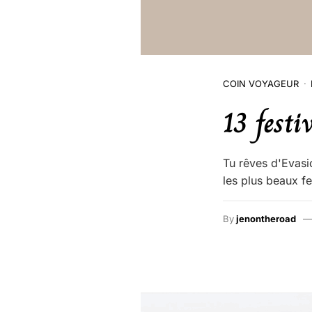
COIN VOYAGEUR
13 festi
Tu rêves d'Evas
les plus beaux fe
By
jenontheroad