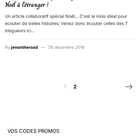
Noël à l’étranger !
Un article collaboratif spécial Noël... C'est le mois idéal pour
écouter de belles histoires; Venez donc écouter celles des 7
blogueurs ici…
By
jenontheroad
26 décembre 2018
Posts navigation
Next 
1
2
VOS CODES PROMOS