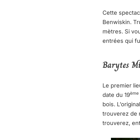
Cette spectac
Benwiskin. Tr
mètres. Si vo
entrées qui f
Barytes Mi
Le premier lieu
ème
date du 19
bois. L’origin
trouverez de
trouverez, ent