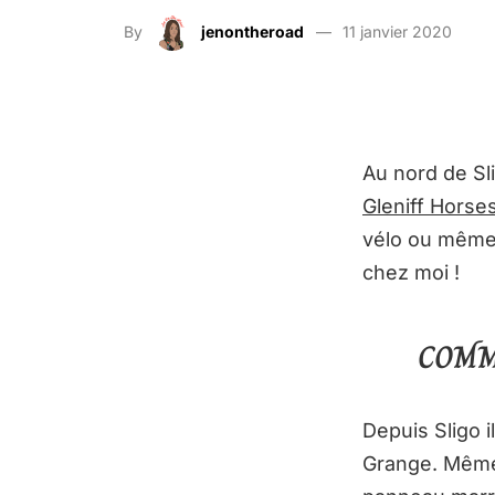
By
jenontheroad
11 janvier 2020
Au nord de Sl
Gleniff Horse
vélo ou même
chez moi !
COMM
Depuis Sligo i
Grange. Même 