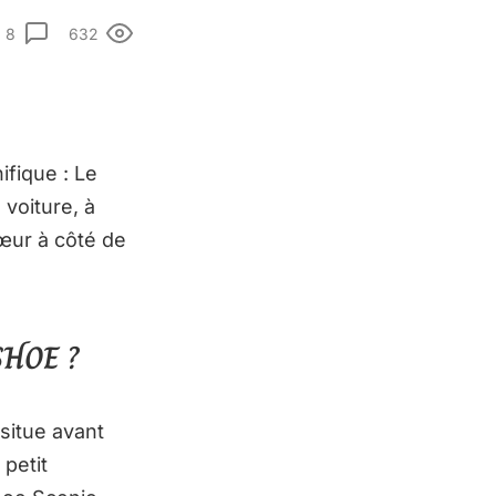
8
632
ifique : Le
voiture, à
œur à côté de
HOE ?
 situe avant
petit