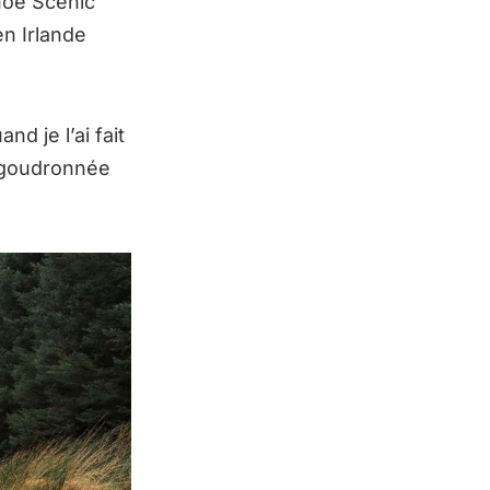
hoe Scenic
en Irlande
d je l’ai fait
e goudronnée