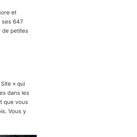
more et
c ses 647
 de petites
 Site » qui
tes dans les
est que vous
is. Vous y