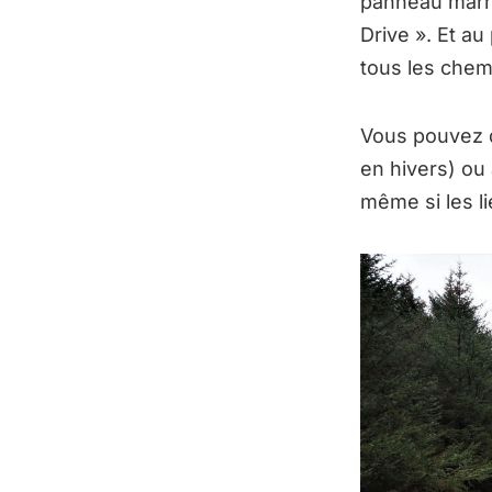
panneau marro
Drive ». Et au
tous les chem
Vous pouvez do
en hivers) ou
même si les l