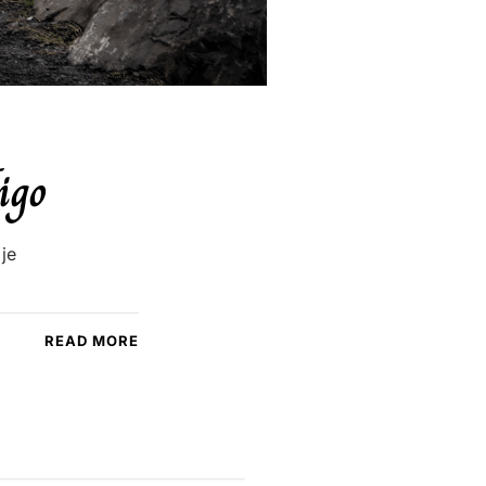
igo
je
READ MORE