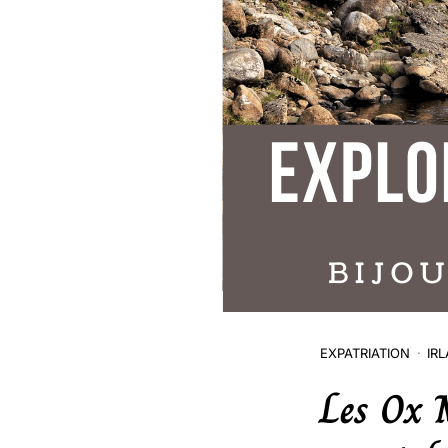
EXPATRIATION
IR
Les Ox M