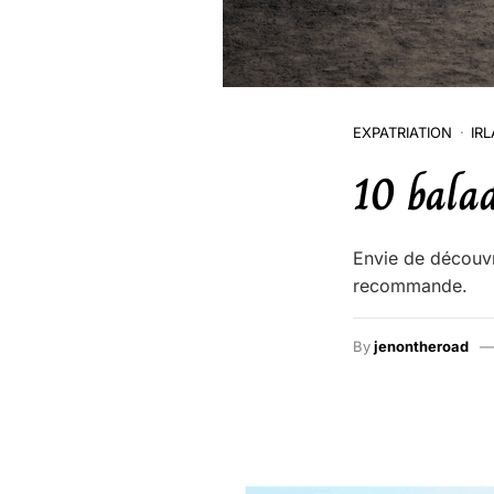
EXPATRIATION
IR
10 balad
Envie de découvr
recommande.
By
jenontheroad