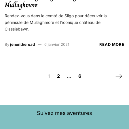
Mullaghmore
Rendez-vous dans le comté de Sligo pour découvrir la
péninsule de Mullaghmore et l'iconique château de
Classiebawn.
By
jenontheroad
6 janvier 2021
READ MORE
Posts navigation
Next 
1
2
…
6
Suivez mes aventures