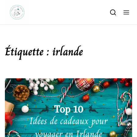
Skip to content
Étiquette :
irlande