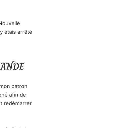
Nouvelle
y étais arrêté
LANDE
 mon patron
ené afin de
fait redémarrer