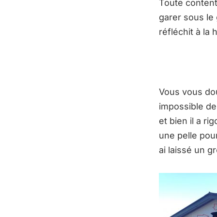
Toute contente 
garer sous le
réfléchit à l
Vous vous dou
impossible de
et bien il a ri
une pelle pour
ai laissé un g