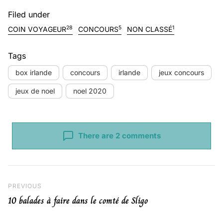
Filed under
28
5
1
COIN VOYAGEUR
CONCOURS
NON CLASSÉ
Tags
box irlande
concours
irlande
jeux concours
jeux de noel
noel 2020
There are 2 comments
Navigation de l’article
Previous Post
PREVIOUS
10 balades à faire dans le comté de Sligo