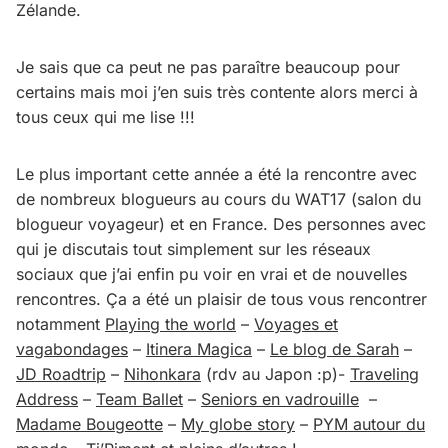
Zélande.
Je sais que ca peut ne pas paraître beaucoup pour
certains mais moi j’en suis très contente alors merci à
tous ceux qui me lise !!!
Le plus important cette année a été la rencontre avec
de nombreux blogueurs au cours du WAT17 (salon du
blogueur voyageur) et en France. Des personnes avec
qui je discutais tout simplement sur les réseaux
sociaux que j’ai enfin pu voir en vrai et de nouvelles
rencontres. Ça a été un plaisir de tous vous rencontrer
notamment
Playing the world
–
Voyages et
vagabondages
–
Itinera Magica
–
Le blog de Sarah
–
JD Roadtrip
–
Nihonkara
(rdv au Japon :p)-
Traveling
Address
–
Team Ballet
–
Seniors en vadrouille
–
Madame Bougeotte
–
My globe story
–
PYM autour du