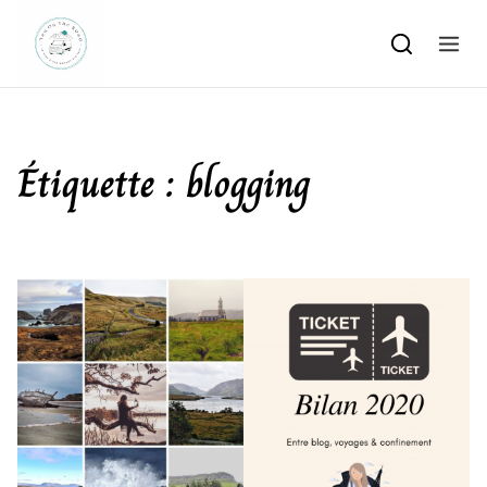
Skip to content
Étiquette :
blogging