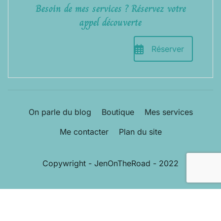
Besoin de mes services ? Réservez votre
appel découverte
Réserver
On parle du blog
Boutique
Mes services
Me contacter
Plan du site
Copywright - JenOnTheRoad - 2022