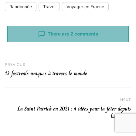
Randonnée
Travel
Voyager en France
There are 2 comments
Navigation de l’article
Previous Post
PREVIOUS
13 festivals uniques à travers le monde
NEXT
Ne
La Saint Patrick en 2021 : 4 idées pour la fêter depuis
la maison