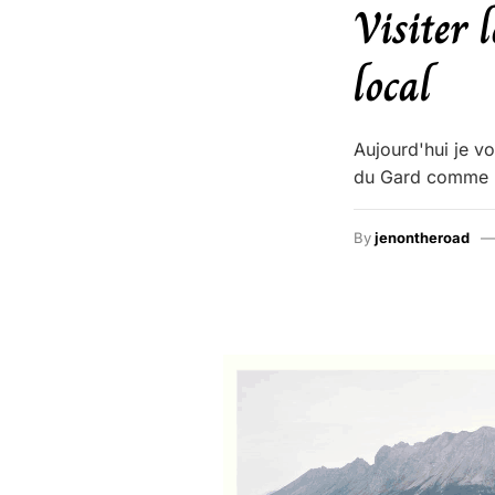
Visiter 
local
Aujourd'hui je v
du Gard comme u
By
jenontheroad