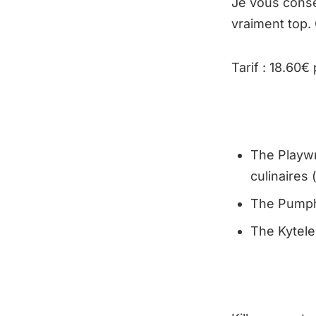
Je vous consei
vraiment top.
Tarif : 18.60€
The Playwr
culinaires 
The Pumpho
The Kytele