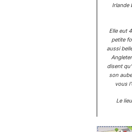
Irlande
Elle eut 
petite f
aussi bell
Angleter
disent qu’
son aube
vous l
Le lie