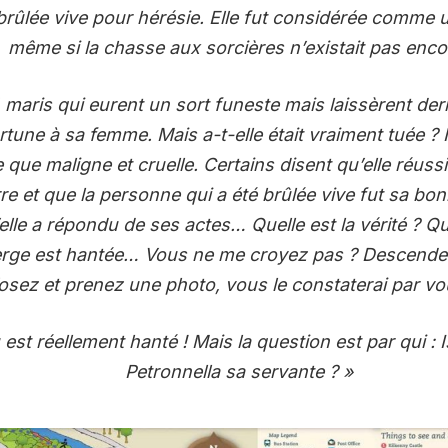
 brûlée vive pour hérésie. Elle fut considérée comme 
même si la chasse aux sorcières n’existait pas enco
4 maris qui eurent un sort funeste mais laissèrent der
ortune à sa femme. Mais a-t-elle était vraiment tuée ? I
e que maligne et cruelle. Certains disent qu’elle réussi
re et que la personne qui a été brûlée vive fut sa bon
elle a répondu de ses actes… Quelle est la vérité ? Quo
rge est hantée… Vous ne me croyez pas ? Descendez 
’osez et prenez une photo, vous le constaterai par 
u est réellement hanté ! Mais la question est par qui : 
Petronnella sa servante ? »