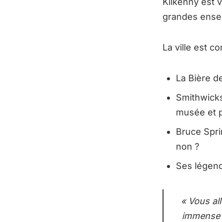
Kilkenny est 
grandes enseig
La ville est c
La Bière d
Smithwicks
musée et p
Bruce Spri
non ?
Ses légend
« Vous al
immense 