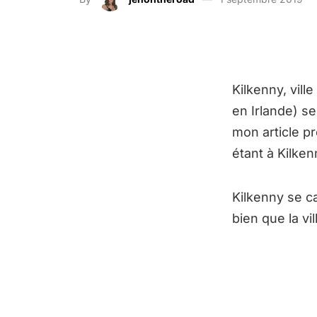
Kilkenny, vil
en Irlande) se
mon article p
étant à Kilken
Kilkenny se c
bien que la vi