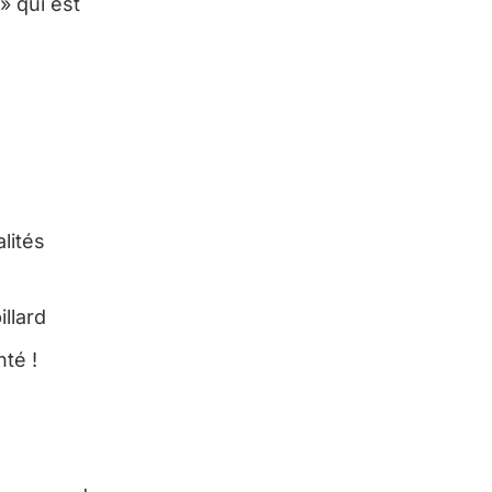
» qui est
lités
llard
té !