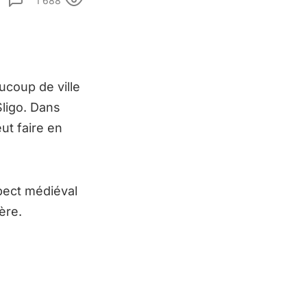
1 688
coup de ville
Sligo. Dans
ut faire en
pect médiéval
ère.