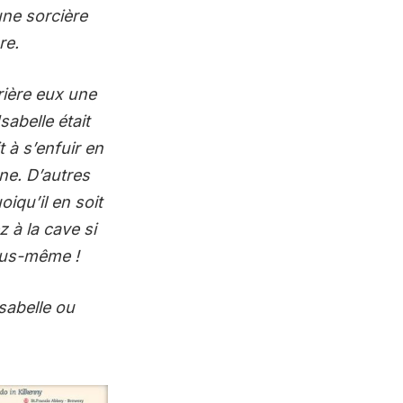
une sorcière
re.
rière eux une
sabelle était
t à s’enfuir en
ne. D’autres
iqu’il en soit
à la cave si
vous-même !
Isabelle ou