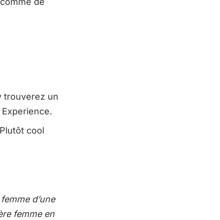
ut comme de
y trouverez un
 Experience.
lutôt cool
ne femme d’une
ière femme en