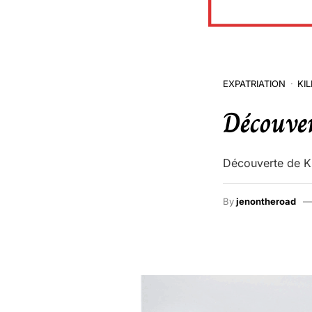
EXPATRIATION
KI
Découver
Découverte de Kil
By
jenontheroad