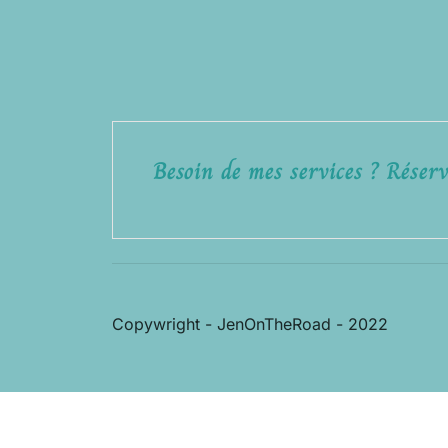
Besoin de mes services ? Réserv
Copywright - JenOnTheRoad - 2022