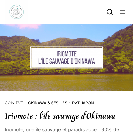
Skip to content
COIN PVT
OKINAWA & SES ÎLES
PVT JAPON
Iriomote : l’île sauvage d’Okinawa
Iriomote, une île sauvage et paradisiaque ! 90% de