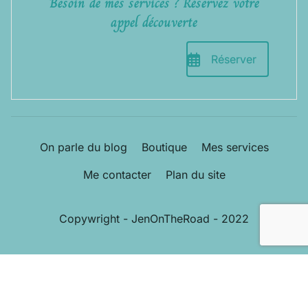
Besoin de mes services ? Réservez votre
appel découverte
Réserver
On parle du blog
Boutique
Mes services
Me contacter
Plan du site
Copywright - JenOnTheRoad - 2022