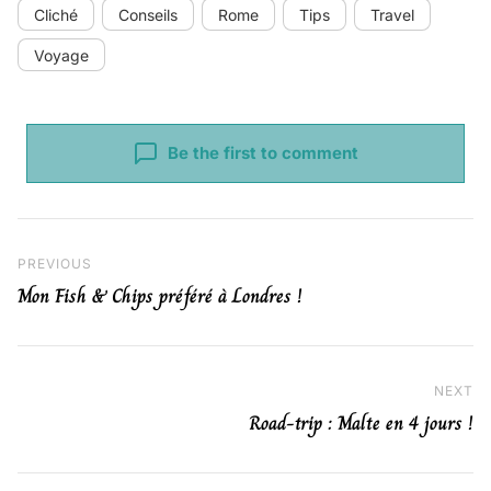
Cliché
Conseils
Rome
Tips
Travel
Voyage
Be the first to comment
Navigation de l’article
Previous Post
PREVIOUS
Mon Fish & Chips préféré à Londres !
NEXT
Ne
Road-trip : Malte en 4 jours !