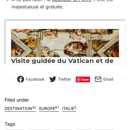
majestueuse et gratuite.
Facebook
Twitter
Email
Save
Filed under
42
67
3
DESTINATION
EUROPE
ITALIE
Tags