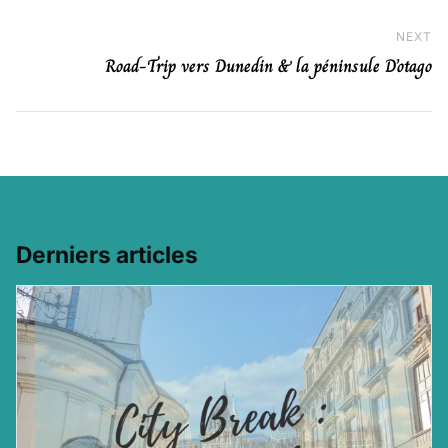
NEXT
Ne
Road-Trip vers Dunedin & la péninsule D’otago
Derniers articles