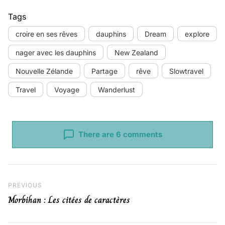
Tags
croire en ses rêves
dauphins
Dream
explore
nager avec les dauphins
New Zealand
Nouvelle Zélande
Partage
rêve
Slowtravel
Travel
Voyage
Wanderlust
There are 6 comments
Navigation de l’article
Previous Post
PREVIOUS
Morbihan : Les citées de caractères