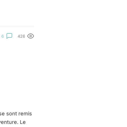
6
426
 se sont remis
venture. Le