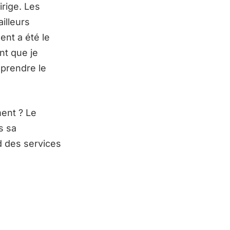
irige. Les
illeurs
nt a été le
nt que je
prendre le
ent ? Le
s sa
nd des services