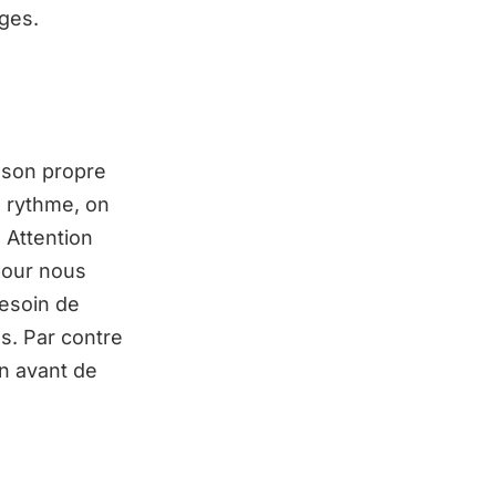
ages.
e son propre
 rythme, on
 Attention
 pour nous
besoin de
us. Par contre
en avant de