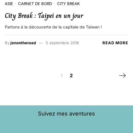
ASIE
CARNET DE BORD
CITY BREAK
City Break : Taipei en un jour
Partons à la découverte de la capitale de Taiwan !
By
jenontheroad
5 septembre 2018
READ MORE
Posts navigation
Next 
1
2
Suivez mes aventures