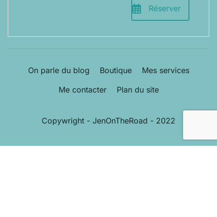
Réserver
On parle du blog
Boutique
Mes services
Me contacter
Plan du site
Copywright - JenOnTheRoad - 2022