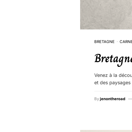
BRETAGNE
CARNE
Bretagne
Venez à la décou
et des paysages m
By
jenontheroad