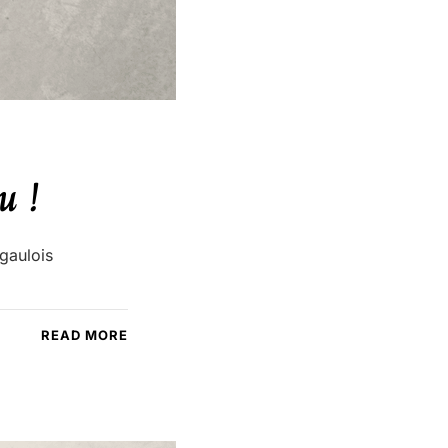
u !
gaulois
READ MORE