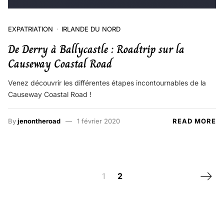
EXPATRIATION
IRLANDE DU NORD
De Derry à Ballycastle : Roadtrip sur la
Causeway Coastal Road
Venez découvrir les différentes étapes incontournables de la
Causeway Coastal Road !
By
jenontheroad
1 février 2020
READ MORE
Posts navigation
Next 
1
2