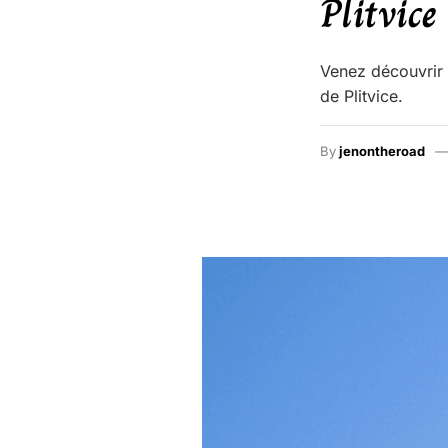
Plitvice 
Venez découvrir 
de Plitvice.
By
jenontheroad