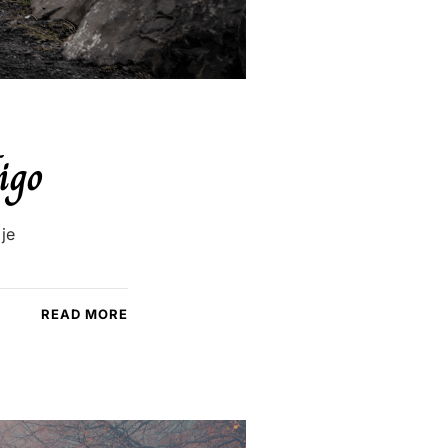
igo
je
READ MORE