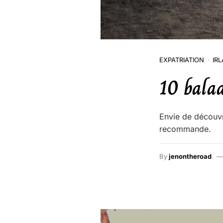
EXPATRIATION
IR
10 balad
Envie de découvr
recommande.
By
jenontheroad