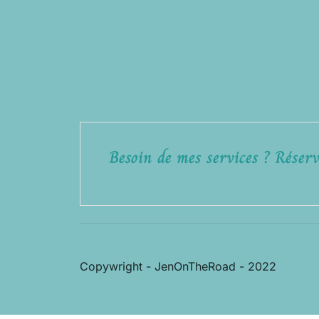
Besoin de mes services ? Réserv
Copywright - JenOnTheRoad - 2022