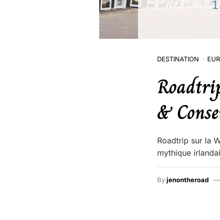
DESTINATION
EUR
Roadtrip
& Conse
Roadtrip sur la W
mythique irlandai
By
jenontheroad