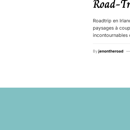
Road-Tr
Roadtrip en Irlan
paysages à coupe
incontournables d
By
jenontheroad