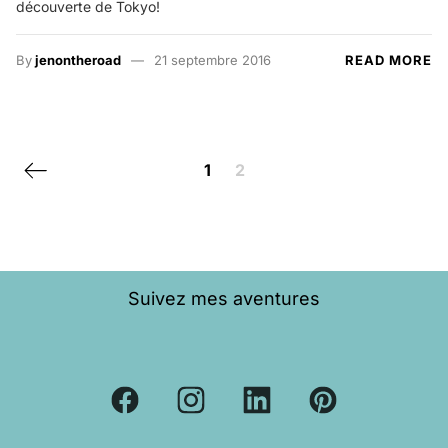
découverte de Tokyo!
By
jenontheroad
21 septembre 2016
READ MORE
Posts navigation
Previous page
1
2
Suivez mes aventures