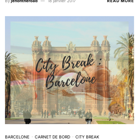
By
jenontheroad
18 janvier 2017
READ MORE
BARCELONE
CARNET DE BORD
CITY BREAK