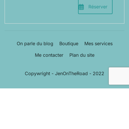
Réserver
On parle du blog
Boutique
Mes services
Me contacter
Plan du site
Copywright - JenOnTheRoad - 2022