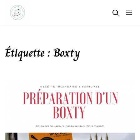
Skip to content
Étiquette :
Boxty