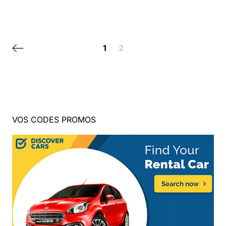
Posts navigation
Previous page
1
2
VOS CODES PROMOS