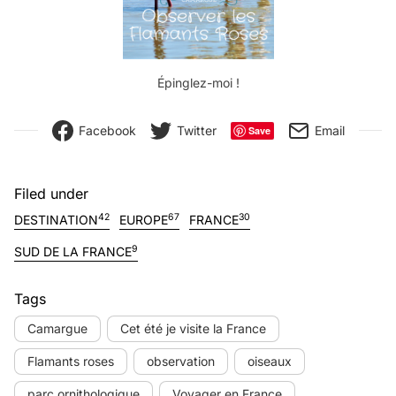
Épinglez-moi !
Facebook
Twitter
Email
Save
Filed under
42
67
30
DESTINATION
EUROPE
FRANCE
9
SUD DE LA FRANCE
Tags
Camargue
Cet été je visite la France
Flamants roses
observation
oiseaux
parc ornithologique
Voyager en France