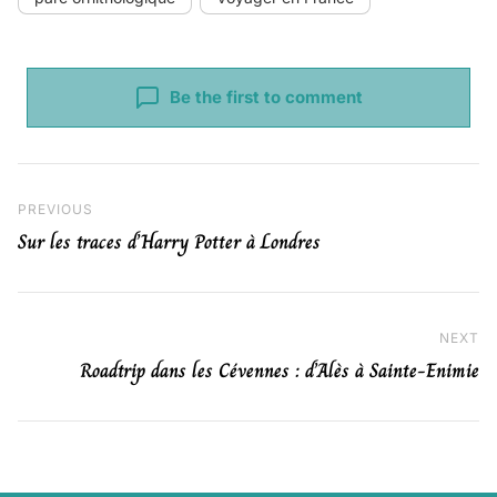
Be the first to comment
Navigation de l’article
Previous Post
PREVIOUS
Sur les traces d’Harry Potter à Londres
NEXT
Ne
Roadtrip dans les Cévennes : d’Alès à Sainte-Enimie